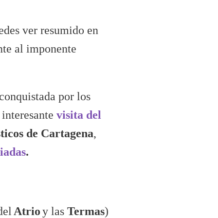
edes ver resumido en
nte al imponente
conquistada por los
 interesante
visita del
sticos de Cartagena
,
uiadas
.
del
Atrio
y las
Termas
)